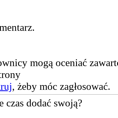
mentarz.
kownicy mogą oceniać zawart
trony
truj
, żeby móc zagłosować.
e czas dodać swoją?