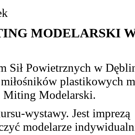
ek
TING MODELARSKI 
 Sił Powietrznych w Dębli
i miłośników plastikowych m
 Miting Modelarski.
ursu-wystawy. Jest imprezą
czyć modelarze indywidualn