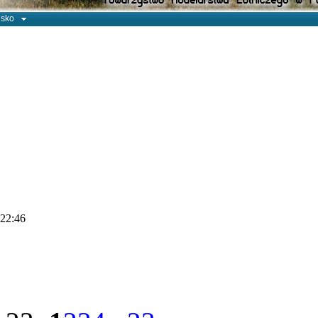
isko
 22:46