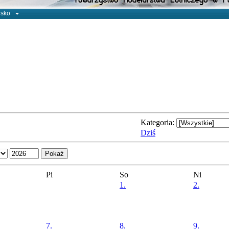
isko
Kategoria:
Dziś
Pi
So
Ni
1.
2.
7.
8.
9.