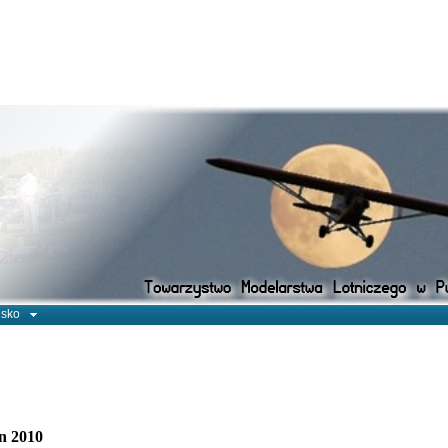
isko
n 2010