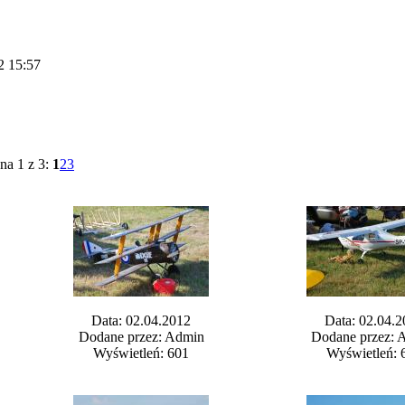
2 15:57
na 1 z 3:
1
2
3
Data: 02.04.2012
Data: 02.04.2
Dodane przez: Admin
Dodane przez: 
Wyświetleń: 601
Wyświetleń: 