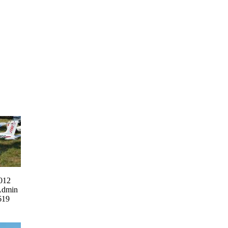
012
Admin
619