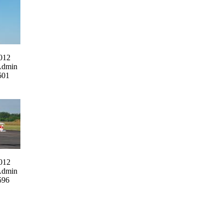
012
Admin
601
012
Admin
596