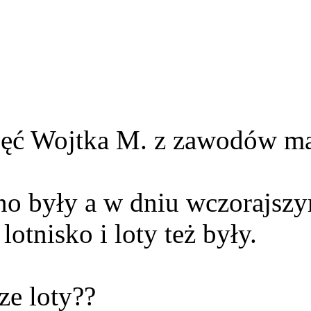
djęć Wojtka M. z zawodów ma
wno były a w dniu wczorajsz
otnisko i loty też były.
ze loty??