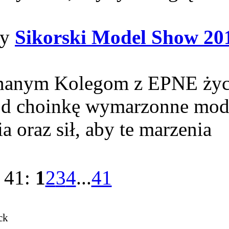
wy
Sikorski Model Show 20
znanym Kolegom z EPNE życ
od choinkę wymarzonne mod
ia oraz sił, aby te marzenia
z 41:
1
2
3
4
...
41
ck