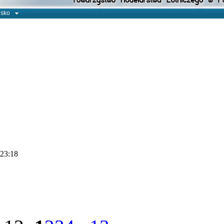
isko
 23:18