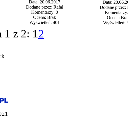
Data: 20.06.2017
Data: 20.06.2
Dodane przez: Rafal
Dodane przez: 
Komentarzy: 0
Komentarzy:
Ocena: Brak
Ocena: Bra
Wyświetleń: 401
Wyświetleń: 
 1 z 2:
1
2
ck
021