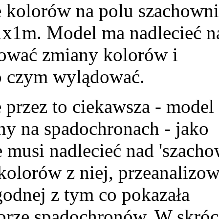
e kolorów na polu szachown
1x1m. Model ma nadlecieć n
wować zmiany kolorów i
Po czym wylądować.
e przez to ciekawsza - model
any na spadochronach - jako
e musi nadlecieć nad 'szacho
kolorów z niej, przeanalizo
godnej z tym co pokazała
torze spadochronów. W skróc