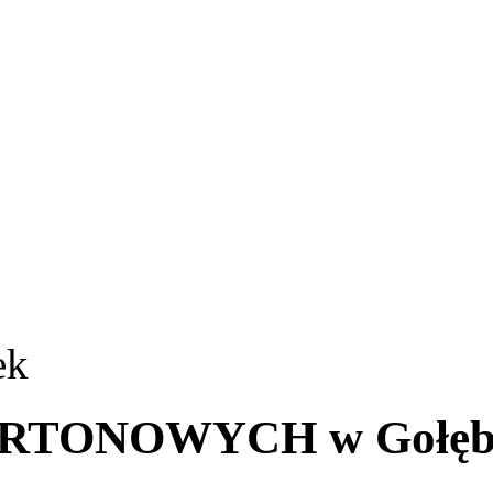
ek
TONOWYCH w Gołęb