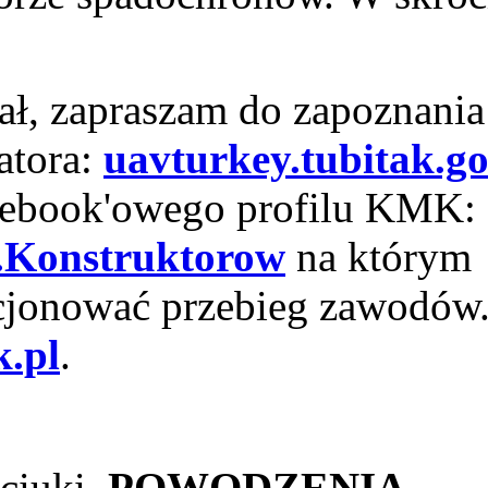
ał, zapraszam do zapoznania 
atora:
uavturkey.tubitak.go
acebook'owego profilu KMK:
.Konstruktorow
na którym
cjonować przebieg zawodów.
.pl
.
ciuki.
POWODZENIA
.