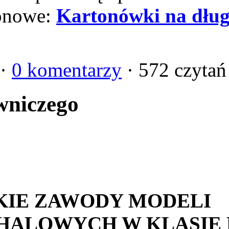
tonowe:
Kartonówki na dług
 ·
0 komentarzy
· 572 czytań
wniczego
 ZAWODY MODELI
ALOWYCH W KLASIE 