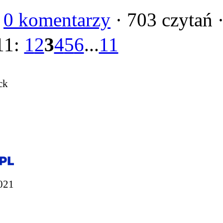
·
0 komentarzy
· 703 czytań 
11:
1
2
3
4
5
6
...
11
ck
021