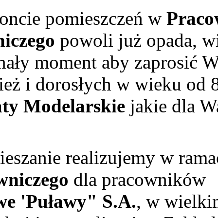
ie pomieszczeń w
Praco
niczego
powoli już opada, w
onały moment aby zaprosić W
zież i dorosłych w wieku od 
ty Modelarskie
jakie dla W
zanie realizujemy w rama
wniczego
dla pracowników
e 'Puławy" S.A.
, w wielk