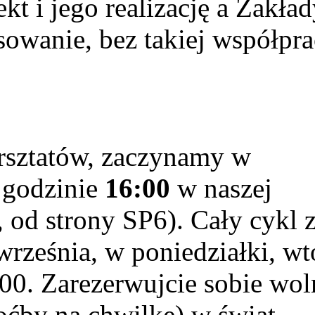
kt i jego realizację a Zakła
owanie, bez takiej współpra
tatów, zaczynamy w
 godzinie
16:00
w naszej
 od strony SP6). Cały cykl z
ześnia, w poniedziałki, wto
:00. Zarezerwujcie sobie wo
hoćby na chwilkę) w świat