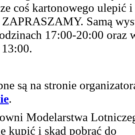
cze coś kartonowego ulepić i
cie. ZAPRASZAMY. Samą wys
odzinach 17:00-20:00 oraz 
 13:00.
ne są na stronie organizator
ie
.
cowni Modelarstwa Lotnicze
e kupić i skąd pobrać do