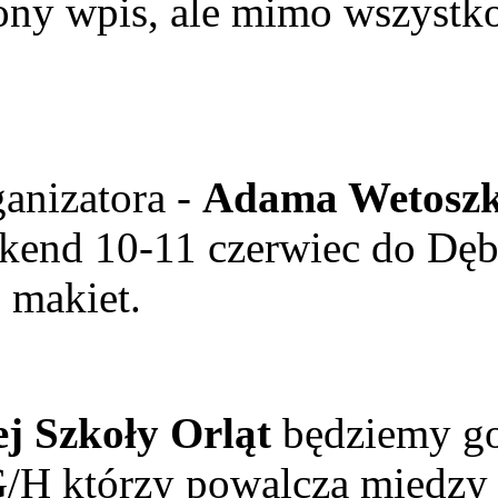
iony wpis, ale mimo wszyst
izatora -
Adama Wetoszk
kend 10-11 czerwiec do Dęb
 makiet.
ej Szkoły Orląt
będziemy go
/H którzy powalczą między