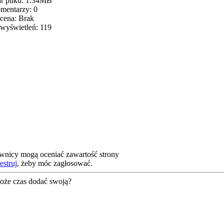
r pliku: 1.34MB
mentarzy: 0
cena: Brak
 wyświetleń: 119
ownicy mogą oceniać zawartość strony
estruj
, żeby móc zagłosować.
oże czas dodać swoją?