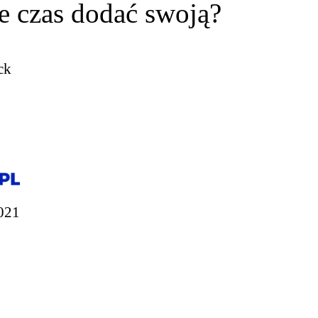
e czas dodać swoją?
ck
021