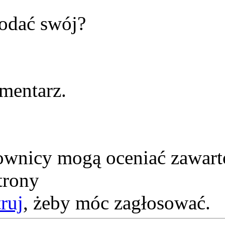
odać swój?
mentarz.
kownicy mogą oceniać zawart
trony
truj
, żeby móc zagłosować.