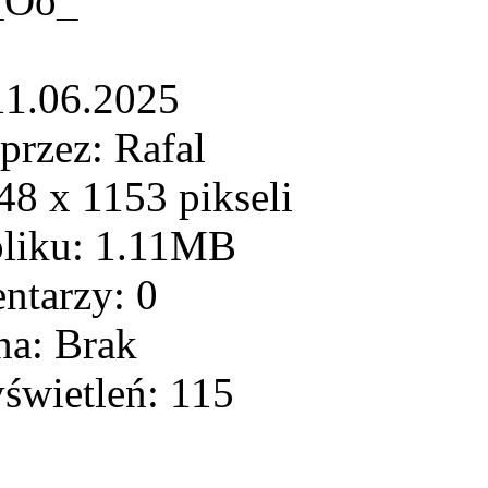
_Oo_
11.06.2025
przez: Rafal
8 x 1153 pikseli
pliku: 1.11MB
ntarzy: 0
na: Brak
świetleń: 115