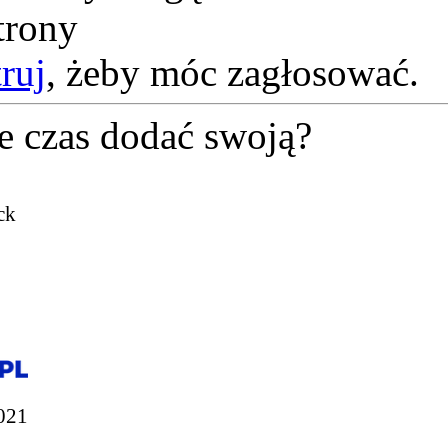
trony
truj
, żeby móc zagłosować.
e czas dodać swoją?
ck
021