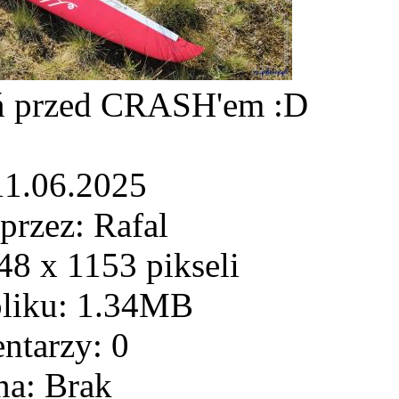
eń przed CRASH'em :D
11.06.2025
przez: Rafal
8 x 1153 pikseli
pliku: 1.34MB
ntarzy: 0
na: Brak